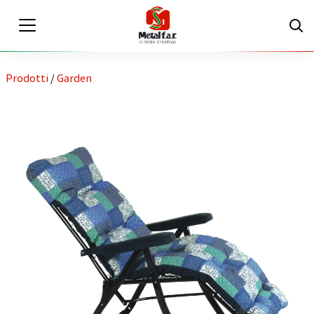
Prodotti
/
Garden
IT
EN
Area riservata