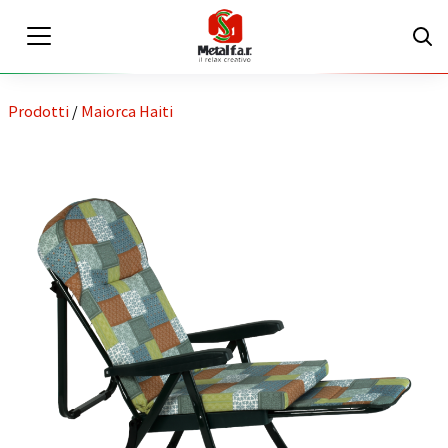
Prodotti
/
Maiorca Haiti
IT
EN
Area riservata