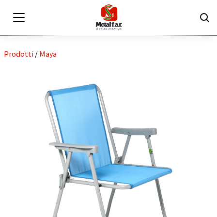
Prodotti
/
Maya
IT
EN
Area riservata