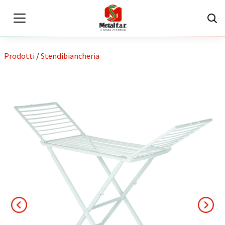
Prodotti
/
Stendibiancheria
IT
EN
Area riservata