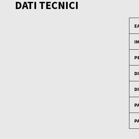
DATI TECNICI
E
I
P
D
D
P
P