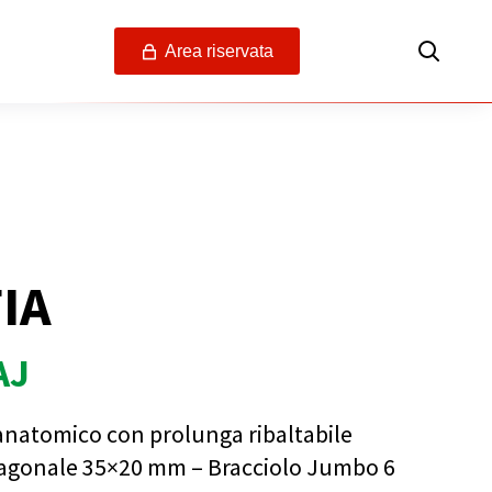
Area riservata
IA
AJ
anatomico con prolunga ribaltabile
agonale 35×20 mm – Bracciolo Jumbo 6