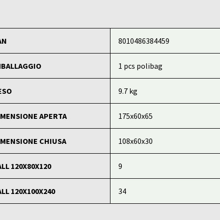
AN
8010486384459
MBALLAGGIO
1 pcs polibag
ESO
9.7 kg
IMENSIONE APERTA
175x60x65
IMENSIONE CHIUSA
108x60x30
ALL 120X80X120
9
ALL 120X100X240
34