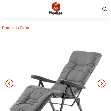
Prodotti
/
Patio
IT
EN
Area riservata