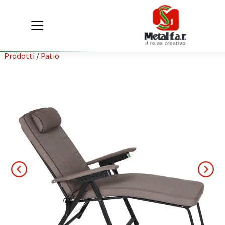
Prodotti
/
Patio
IT
EN
Area riservata