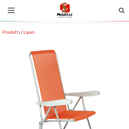
Prodotti
/
Lipari
IT
EN
Area riservata