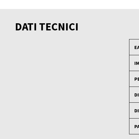
DATI TECNICI
E
I
P
D
D
P