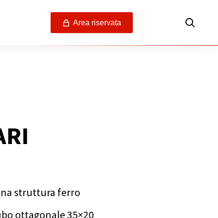
Area riservata
ARI
na struttura ferro
bo ottagonale 35×20