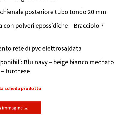
 schienale posteriore tubo tondo 20 mm
a con polveri epossidiche – Bracciolo 7
nto rete di pvc elettrosaldata
sponibili: Blu navy – beige bianco mechato
 – turchese
 la scheda prodotto
ca immagine