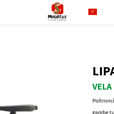
IT
LIP
VELA
Poltronci
gambe tu