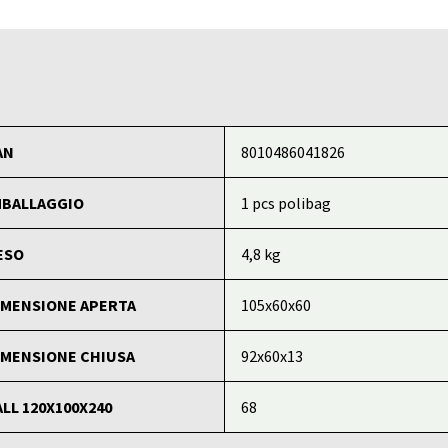
AN
8010486041826
MBALLAGGIO
1 pcs polibag
ESO
4,8 kg
IMENSIONE APERTA
105x60x60
IMENSIONE CHIUSA
92x60x13
ALL 120X100X240
68