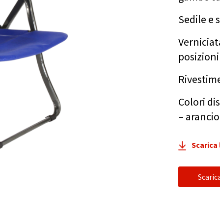
Sedile e
Verniciat
posizioni
Rivestime
Colori di
– arancio
Scarica
Scari