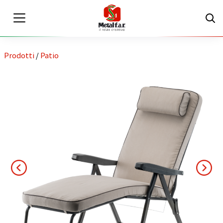
Prodotti
/
Patio
IT
EN
Area riservata