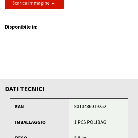
Scarica immagine
Disponibile in:
DATI TECNICI
EAN
8010486019252
IMBALLAGGIO
1 PCS POLIBAG
PESO
8,6 kg