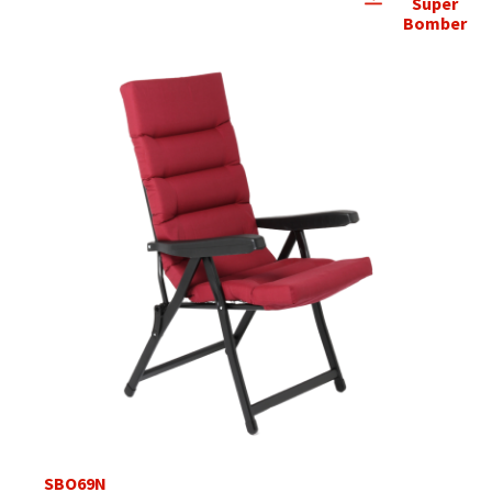
Super
Bomber
SBO69N